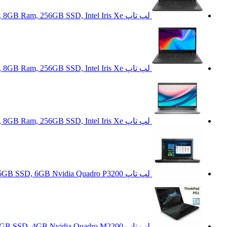
لپ تاپ Lenovo ThinkPad T14 Gen2 i7 1165G7, 8GB Ram, 256GB SSD, Intel Iris Xe
لپ تاپ Lenovo ThinkPad T14 Gen2 i5 1135G7, 8GB Ram, 256GB SSD, Intel Iris Xe
لپ تاپ Dell Latitude 5421 i5 11500H, 8GB Ram, 256GB SSD, Intel Iris Xe
لپ تاپ Lenovo ThinkPad P52 i7 8850H, 8GB Ram, 256GB SSD, 6GB Nvidia Quadro P3200
لپ تاپ Lenovo ThinkPad P51 i7 7700HQ, 8GB Ram, 256GB SSD, 4GB Nvidia Quadro M2200