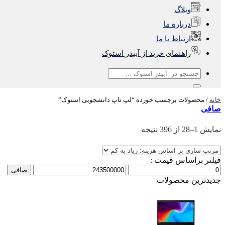
وبلاگ
درباره ما
ارتباط با ما
راهنمای خرید از آبیدر استوک
جستجو
برای:
خانه
/
محصولات برچسب خورده “لپ تاپ دانشجویی استوک”
صافی
Sorted
نمایش 1–28 از 396 نتیجه
by
فیلتر براساس قیمت :
price:
حداقل
حداكثر
صافی
high
قیمت
قيمت
جدیدترین محصولات
to
low