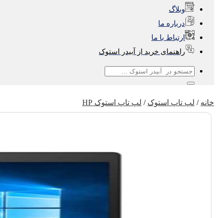
وبلاگ
درباره ما
ارتباط با ما
راهنمای خرید از آبیدر استوک
جستجو
برای:
خانه
/
لپ تاپ استوک
/
لپ تاپ استوک HP