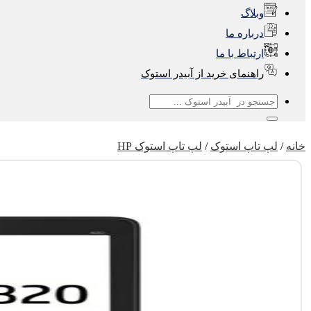
وبلاگ
درباره ما
ارتباط با ما
راهنمای خرید از آبیدر استوک
جستجو
برای:
خانه
/
لپ تاپ استوک
/
لپ تاپ استوک HP