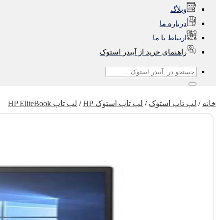
وبلاگ
درباره ما
ارتباط با ما
راهنمای خرید از آبیدر استوک
جستجو
برای:
خانه
/
لپ تاپ استوک
/
لپ تاپ استوک HP
/
لپ تاپ HP EliteBook