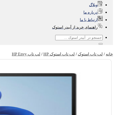
وبلاگ
درباره ما
ارتباط با ما
راهنمای خرید از آبیدر استوک
جستجو
برای:
خانه
/
لپ تاپ استوک
/
لپ تاپ استوک HP
/
لپ تاپ HP Envy