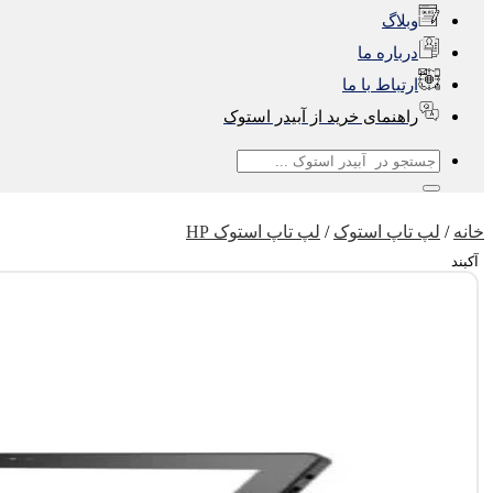
وبلاگ
درباره ما
ارتباط با ما
راهنمای خرید از آبیدر استوک
جستجو
برای:
خانه
/
لپ تاپ استوک
/
لپ تاپ استوک HP
آکبند