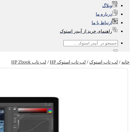
وبلاگ
درباره ما
ارتباط با ما
راهنمای خرید از آبیدر استوک
جستجو
برای:
خانه
/
لپ تاپ استوک
/
لپ تاپ استوک HP
/
لپ تاپ HP Zbook