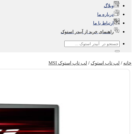
وبلاگ
درباره ما
ارتباط با ما
راهنمای خرید از آبیدر استوک
جستجو
برای:
خانه
/
لپ تاپ استوک
/
لپ تاپ استوک MSI